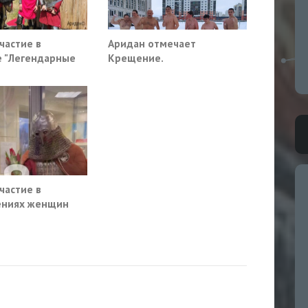
частие в
Аридан отмечает
е "Легендарные
Крещение.
4" Проходил в
-14 июля
частие в
ениях женщин
нооблгаз" с 8