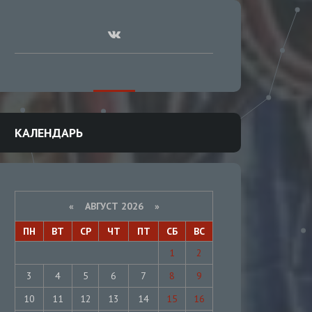
КАЛЕНДАРЬ
«
АВГУСТ 2026 »
ПН
ВТ
СР
ЧТ
ПТ
СБ
ВС
1
2
3
4
5
6
7
8
9
10
11
12
13
14
15
16