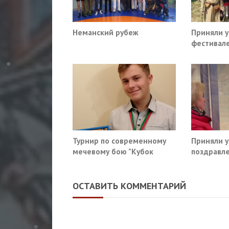
Неманский рубеж
Приняли у
фестивал
эпохи 202
Зельве 13
Турнир по современному
Приняли у
мечевому бою "Кубок
поздравл
крепости"
ОАО "Грод
Марта
ОСТАВИТЬ КОММЕНТАРИЙ