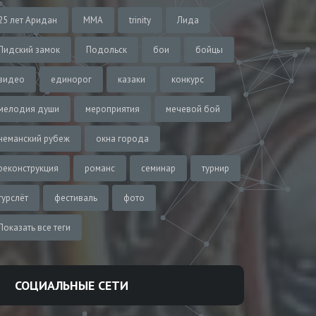
25 лет Аридан
MMA
trinity
Лида
Лидский замок
Подольск
бои
бойцы
видео
единорог
казаки
конкурс
мелодия души
мероприятия
мечевой бой
неманский рубеж
окна города
реконструкция
романс
семинар
турнир
турслёт
фестиваль
фото
Показать все теги
СОЦИАЛЬНЫЕ СЕТИ